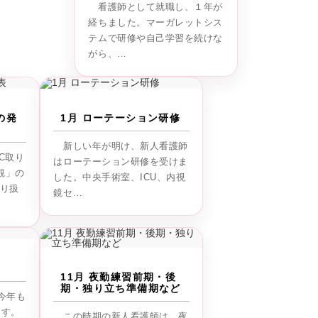
看護師として就職し、１年が
経ちました。マーガレットシス
テムで研修や自己学習を続けな
がら、…
の発
1月 ローテーション研修
新しい年が明け、新人看護師
C取り
はローテーション研修を受けま
観」の
した。中央手術室、ICU、内視
取り扱
鏡セ…
11月 夜勤練習前期・後
期・独り立ち準備期など
今年も
ます。
この時期の新人看護師は、夜