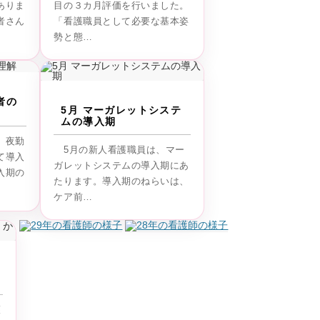
ありま
目の３カ月評価を行いました。
者さん
「看護職員として必要な基本姿
勢と態…
者の
5月 マーガレットシステ
ムの導入期
、夜勤
5月の新人看護職員は、マー
て導入
ガレットシステムの導入期にあ
入期の
たります。導入期のねらいは、
ケア前…
護