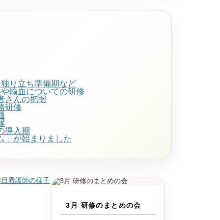
・独り立ち準備期など
いや輸血についての研修
者さんの把握
務研修
価
解
の導入期
テム」が始まりました
3月 研修のまとめの会