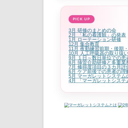
3月 研修のまとめの会
2月 「私の看護観」の発表
1月 ローテーション研修
12月 集合教育
11月 夜勤練習前期・後期
10月 人工呼吸器の取り扱
9月 １日～数日単位での患
8月 挿管介助研修と多重業
7月 修得度項目の３カ月評
6月 ケア前後での患者の理
5月 マーガレットシステム
4月 「マーガレットシス