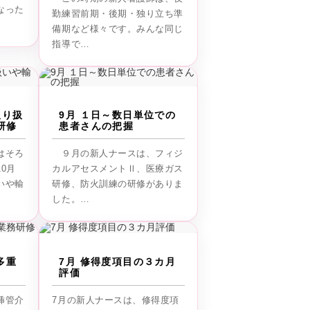
なった
勤練習前期・後期・独り立ち準
備期など様々です。みんな同じ
指導で…
取り扱
9月 １日～数日単位での
研修
患者さんの把握
はそろ
９月の新人ナースは、フィジ
0月
カルアセスメントⅡ、医療ガス
いや輸
研修、防火訓練の研修がありま
した。…
多重
7月 修得度項目の３カ月
評価
挿管介
7月の新人ナースは、修得度項