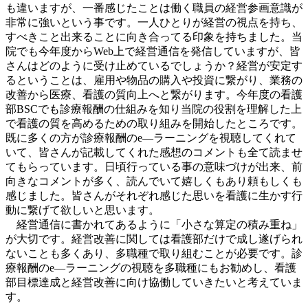
も違いますが、一番感じたことは働く職員の経営参画意識が
非常に強いという事です。一人ひとりが経営の視点を持ち、
すべきこと出来ることに向き合ってる印象を持ちました。当
院でも今年度からWeb上で経営通信を発信していますが、皆
さんはどのように受け止めているでしょうか？経営が安定す
るということは、雇用や物品の購入や投資に繋がり、業務の
改善から医療、看護の質向上へと繋がります。今年度の看護
部BSCでも診療報酬の仕組みを知り当院の役割を理解した上
で看護の質を高めるための取り組みを開始したところです。
既に多くの方が診療報酬のe―ラーニングを視聴してくれて
いて、皆さんが記載してくれた感想のコメントも全て読ませ
てもらっています。日頃行っている事の意味づけが出来、前
向きなコメントが多く、読んでいて嬉しくもあり頼もしくも
感じました。皆さんがそれぞれ感じた思いを看護に生かす行
動に繋げて欲しいと思います。
経営通信に書かれてあるように「小さな算定の積み重ね」
が大切です。経営改善に関しては看護部だけで成し遂げられ
ないことも多くあり、多職種で取り組むことが必要です。診
療報酬のe―ラーニングの視聴を多職種にもお勧めし、看護
部目標達成と経営改善に向け協働していきたいと考えていま
す。