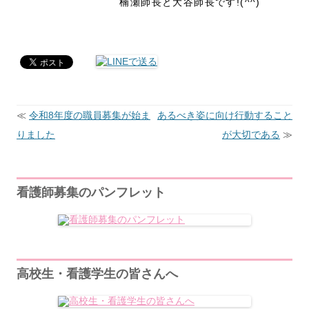
楠瀬師長と大谷師長です!(^^)
≪
令和8年度の職員募集が始ま
あるべき姿に向け行動すること
投
稿
りました
が大切である
≫
ナ
ビ
ゲ
ー
シ
看護師募集のパンフレット
ョ
ン
高校生・看護学生の皆さんへ