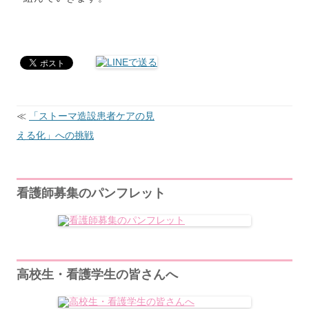
≪
「ストーマ造設患者ケアの見
投
稿
える化」への挑戦
ナ
ビ
ゲ
ー
シ
看護師募集のパンフレット
ョ
ン
高校生・看護学生の皆さんへ