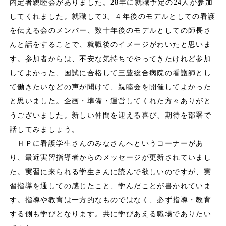
内定者親睦会がありました。28年に就職予定の24人が参加
してくれました。就職して3、４年後のモデルとしての看護
を伝える会のメンバー、数十年後のモデルとしての師長さ
んと話をすることで、就職後のイメージがわいたと思いま
す。参加者からは、不安な気持ちでやってきたけれど参加
してよかった、国試に合格して三豊総合病院の看護師とし
て働きたいなどの声が聞けて、親睦会を開催してよかった
と思いました。企画・準備・運営してくれた方々ありがと
うございました。新しい仲間を迎える喜び、期待を部署で
話してみましょう。
ＨＰに看護学生さんのみなさんへというコーナーがあ
り、最近実習指導者からのメッセージが更新されていまし
た。実習に来られる学生さんに読んで欲しいのですが、実
習指導を通しての感じたこと、学んだことが書かれていま
す。指導や教育は一方的なものではなく、必ず指導・教育
する側も学びとなります。共に学びあえる職場でありたい