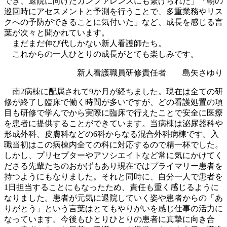
でき、退院に向けたカンファレンスにも繋げられた」「朝の
巡回時にアセスメントと予測を行うことで、多重業務やリス
クへの予防ができることに気付いた」など、成長を感じる言
葉が次々と聞かれています。
まだまだ伸び代しかない新人看護師たち。
これからの一人ひとりの成長がとても楽しみです。
新人看護職員研修責任者 島矢さゆり
南2病棟に配属されて9か月が経ちました。現在は全ての研
修が終了し臨床で働く時間が多いですが、どの看護処置の項
目も研修で学んでから実際に臨床で行えたことで安全に医療
を患者に提供することができています。当病棟は泌尿器科や
形成外科、皮膚科などの6科からなる混合外科病棟です。入
職当初はこの病棟内全ての科に対応するので精一杯でした。
しかし、プリセプターやアソシエイトなど常に気にかけてく
ださる先輩たちのおかげもあり現在ではプライマリー患者を
持つようにもなりました。それと同時に、自分一人で患者を
1日担当することにもなったため、責任も重く感じるように
なりました。患者が元気に退院していく姿や患者からの「あ
りがとう」という言葉はとてもやりがいを感じ仕事の活力に
なっています。今後もひとりひとりの患者に真摯に向き合