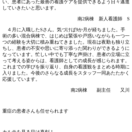
い、患者にあった最善の看護ケアを提供できるよう日々邁進
していきたいと思います。
南2病棟 新人看護師 S
４月に入職したSさん。気づけば9か月が経ちました。手
術の多い混合病棟で、はじめは緊張や戸惑いながらも一つ一
つの経験を大切に積み重ねてきました。現在は夜勤も独り立
ちし、患者の不安や思いに寄り添った関わりができるように
なっています。忙しい中でも丁寧な声掛け、患者の立場に立
って考える姿からは、看護師としての成長が感じられます。
これまでの学びを振り返り、自身の看護観をまとめる時期に
入りました。今後のさらなる成長をスタッフ一同あたたかく
応援しています。
南2病棟 副主任 又川
重症の患者さんも任せられます
カルテを見る目は真剣！