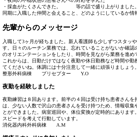
・夜間の不穏状態の患者さんへの対応を学んだ
・採血がたくさんできた。 等の話で盛り上がりました
同期に入職した仲間と会えること、どのようにしている
先輩からのメッセージ
入職して3ヶ月が経ちました。新人看護師も少しずつスタッ
す。日々のルーチン業務では、忘れていることがないか確認
のオリエンテーションをしたり、時間を見ながら業務を進め
これからは、日勤だけではなく夜勤や休日勤務など時間や勤
てくださいね。体調には十分注意して一緒に頑張りましょう
整形外科病棟 プリセプター Y.O
夜勤を経験しました
夜勤練習は８回あります。前半の４回は受け持ち患者さんを
は、少ない人数で沢山の患者さんを受け持つため、情報収集
とができました。病室巡回や、体位変換が定時的にあります
スピードを考えて行動しています。
消化器内科外科病棟 A.M